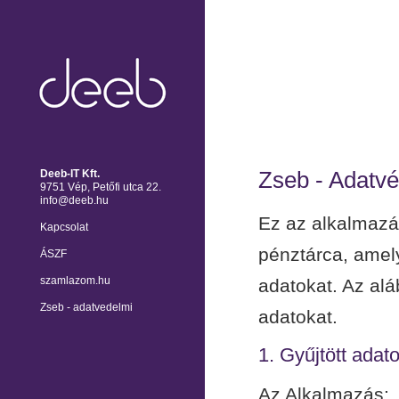
Zseb - Adatvé
Deeb-IT Kft.
9751 Vép, Petőfi utca 22.
info@deeb.hu
Ez az alkalmazá
Kapcsolat
pénztárca, amely
ÁSZF
szamlazom.hu
adatokat. Az alá
Zseb - adatvedelmi
adatokat.
1. Gyűjtött adat
Az Alkalmazás: