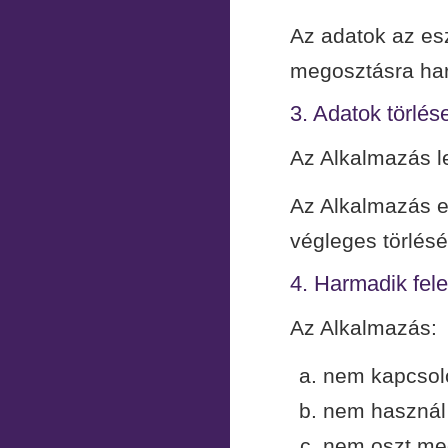
Az adatok az e
megosztásra harm
3. Adatok törlés
Az Alkalmazás le
Az Alkalmazás el
végleges törlésév
4. Harmadik fel
Az Alkalmazás:
nem kapcsoló
nem használ 
nem oszt meg