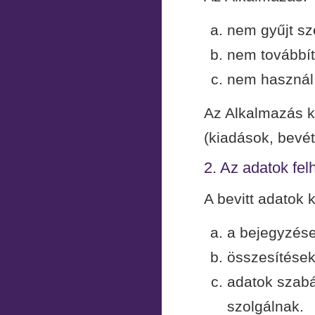
nem gyűjt sz
nem továbbít
nem használ 
Az Alkalmazás ki
(kiadások, bevét
2. Az adatok fe
A bevitt adatok k
a bejegyzése
összesítések
adatok szab
szolgálnak.